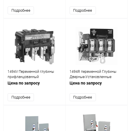
Подробнее
Подробнее
1494V Переменной глубины
1494R переменной Глубины
прифланцованный
Дверные-Установленные
Переключатель Отсоедините
Ротари Выключатели
Цена по запросу
Цена по запросу
электродвигателей
Подробнее
Подробнее