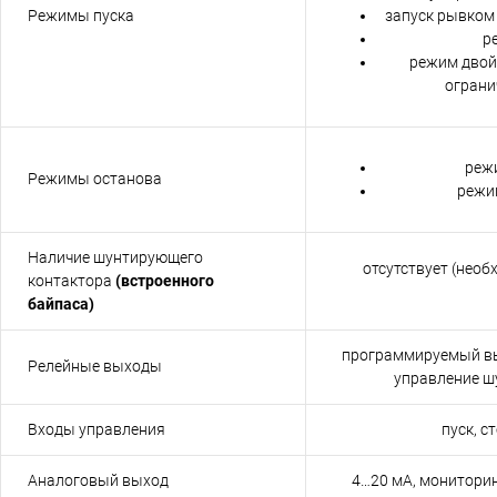
Режимы пуска
запуск рывком
р
режим двой
ограни
реж
Режимы останова
режи
Наличие шунтирующего
отсутствует (нео
контактора
(встроенного
байпаса)
программируемый вы
Релейные выходы
управление 
Входы управления
пуск, с
Аналоговый выход
4…20 мА, мониторин