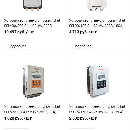
Устройство плавного пуска Instart
Устройство плавного пуска Instart
SSI-400/800-04 (400 kW, 380В,
SSI-90/180-04 (90 kW, 380В, 180А)
800А)
10 497 руб.
/ шт
4 713 руб.
/ шт
Подробнее
Подробнее
Устройство плавного пуска Instart
Устройство плавного пуска Instart
SBI-5.5/11-04 (5.5 kW, 380В, 11А)
SSI-75/150-04 (75 kW, 380В, 150А)
1 020 руб.
/ шт
2 632 руб.
/ шт