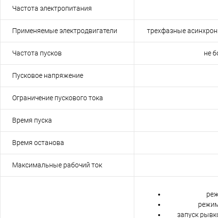
Частота электропитания
Применяемые электродвигатели
трехфазные асинхрон
Частота пусков
не б
Пусковое напряжение
Ограничение пускового тока
Время пуска
Время останова
Максимальные рабочий ток
реж
режим
запуск рывк