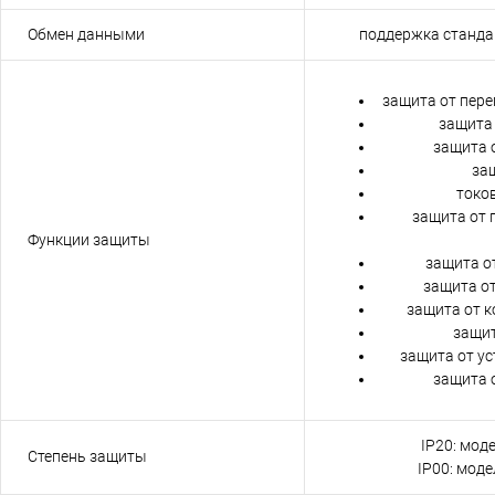
Обмен данными
поддержка станда
защита от пере
защита
защита 
защ
токов
защита от 
Функции защиты
защита о
защита о
защита от к
защит
защита от у
защита 
IP20: моде
Степень защиты
IP00: моде