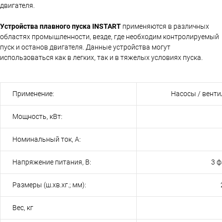
двигателя.
Устройства плавного пуска INSTART
применяются в различных
областях промышленности, везде, где необходим контролируемый
пуск и останов двигателя. Данные устройства могут
использоваться как в легких, так и в тяжелых условиях пуска.
Применение:
Насосы / венти
Мощность, кВт:
Номинальный ток, А:
Напряжение питания, В:
3 
Размеры (ш.хв.хг.; мм):
Вес, кг