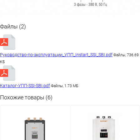
Файлы (2)
Руководство-по-эксплуатации_УПП_Instart_SSI_SBI.pdf
Файлы, 736.69
КБ
Каталог-УПП-SSI-SBI.pdf
Файлы, 1.73 МБ
Похожие товары (6)