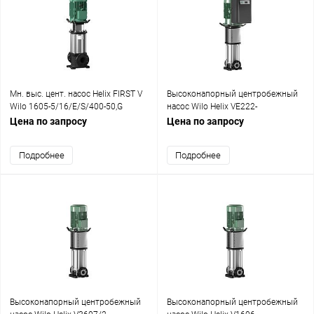
Мн. выс. цент. насос Helix FIRST V
Высоконапорный центробежный
Wilo 1605-5/16/E/S/400-50,G
насос Wilo Helix VE222-
2,400V,4kW
1/25/E/KS,DN25,4kW
Цена по запросу
Цена по запросу
Подробнее
Подробнее
Высоконапорный центробежный
Высоконапорный центробежный