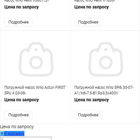
насос Wilo Helix V3607/2-
насос Wilo Helix V1606-
2/25/V/K/400,DN65,18.5kW
1/16/E/K/400-50,G2,4kW
Цена по запросу
Цена по запросу
Подробнее
Подробнее
Погружной насос Wilo Actun FIRST
Погружной насос Wilo SPI6.30-07-
SPU 4.03-08-
A1/XI6-7,5-B1,Rp3,3x400V
B/XI4,Rp11/4,3x400V,0.55kW
Цена по запросу
Цена по запросу
Подробнее
Подробнее
Цена по запросу
В корзину