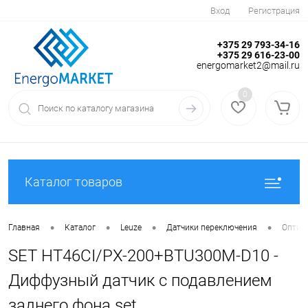
Вход
Регистрация
+375 29 793-34-16
+375 29 616-23-00
energomarket2@mail.ru
0
Каталог товаров
•
•
•
•
Главная
Каталог
Leuze
Датчики переключения
Оптиче
SET HT46CI/PX-200+BTU300M-D10 -
Диффузный датчик с подавлением
заднего фона set