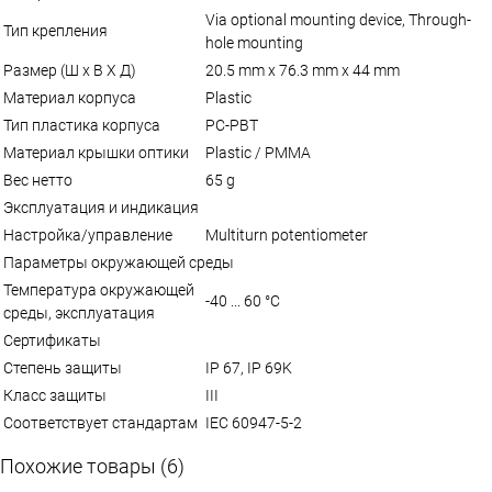
Via optional mounting device, Through-
Тип крепления
hole mounting
Размер (Ш x В X Д)
20.5 mm x 76.3 mm x 44 mm
Материал корпуса
Plastic
Тип пластика корпуса
PC-PBT
Материал крышки оптики
Plastic / PMMA
Вес нетто
65 g
Эксплуатация и индикация
Настройка/управление
Multiturn potentiometer
Параметры окружающей среды
Температура окружающей
-40 ... 60 °C
среды, эксплуатация
Сертификаты
Степень защиты
IP 67, IP 69K
Класс защиты
III
Соответствует стандартам
IEC 60947-5-2
Похожие товары (6)