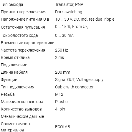
Тип выхода
Transistor, PNP
Принцип переключения
Dark switching
Напряжение питания U в
10 ... 30 V, DC, Incl. residual ripple
0 ... 15 %, From U
Остаточная пульсация
B
Ток холостого хода
0 ... 30 mA
Временные характеристики
Частота переключения
250 Hz
Время отклика
2 ms
Подключение
Длина кабеля
200 mm
Функции
Signal OUT, Voltage supply
Тип подключения
Cable with connector
Резьба
M12
Материал коннектора
Plastic
Количество выводов
4 -pin
Механические данные
Совместимость
ECOLAB
материалов