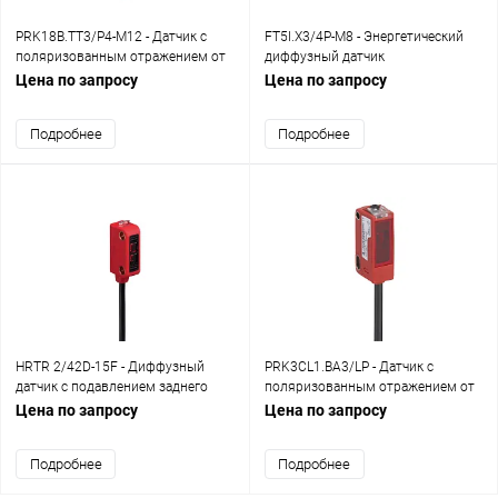
PRK18B.TT3/P4-M12 - Датчик с
FT5I.X3/4P-M8 - Энергетический
поляризованным отражением от
диффузный датчик
рефлектора
Цена по запросу
Цена по запросу
Подробнее
Подробнее
HRTR 2/42D-15F - Диффузный
PRK3CL1.BA3/LP - Датчик с
датчик с подавлением заднего
поляризованным отражением от
фона
рефлектора
Цена по запросу
Цена по запросу
Подробнее
Подробнее