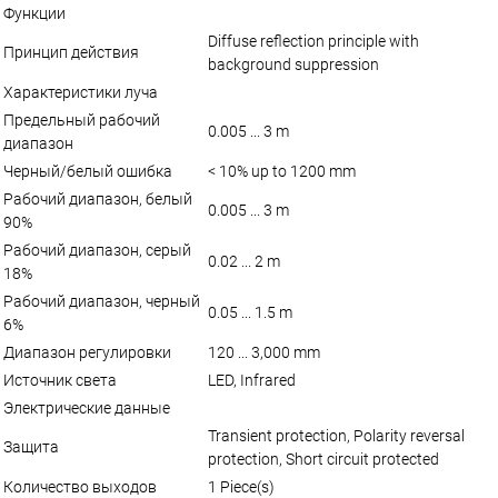
Функции
Diffuse reflection principle with
Принцип действия
background suppression
Характеристики луча
Предельный рабочий
0.005 ... 3 m
диапазон
Черный/белый ошибка
< 10% up to 1200 mm
Рабочий диапазон, белый
0.005 ... 3 m
90%
Рабочий диапазон, серый
0.02 ... 2 m
18%
Рабочий диапазон, черный
0.05 ... 1.5 m
6%
Диапазон регулировки
120 ... 3,000 mm
Источник света
LED, Infrared
Электрические данные
Transient protection, Polarity reversal
Защита
protection, Short circuit protected
Количество выходов
1 Piece(s)