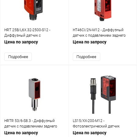
HRT 25B/L6X.32-2500-S12 -
HT46CI/2N-M12 - Диффузный
Диффузный датчик с
датчик с подавлением заднего
подавлением заднего фона
фона
Цена по запросу
Цена по запросу
Подробнее
Подробнее
HRTR 53/6-S8.3 - Диффузный
LS15/XX-200-M12 -
датчик с подавлением заднего
Фотоэлектрический датчик
фона
однолучевой transmitter
Цена по запросу
Цена по запросу