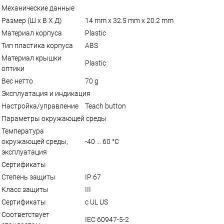
Механические данные
Размер (Ш x В X Д)
14 mm x 32.5 mm x 20.2 mm
Материал корпуса
Plastic
Тип пластика корпуса
ABS
Материал крышки
Plastic
оптики
Вес нетто
70 g
Эксплуатация и индикация
Настройка/управление
Teach button
Параметры окружающей среды
Температура
окружающей среды,
-40 ... 60 °C
эксплуатация
Сертификаты
Степень защиты
IP 67
Класс защиты
III
Сертификаты
c UL US
Соответствует
IEC 60947-5-2