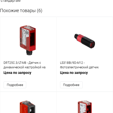
стандартам
Похожие товары (6)
DRT25C.3/LT-M8 - Датчик с
LS318BI/9D-M12 -
динамической настройкой на
Фотоэлектрический датчик
задний фон
однолучевой transmitter
Цена по запросу
Цена по запросу
Подробнее
Подробнее