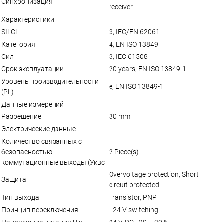
Синхронизация
receiver
Характеристики
SILCL
3, IEC/EN 62061
Категория
4, EN ISO 13849
Сил
3, IEC 61508
Срок эксплуатации
20 years, EN ISO 13849-1
Уровень производительности
e, EN ISO 13849-1
(PL)
Данные измерений
Разрешение
30 mm
Электрические данные
Количество связанных с
безопасностью
2 Piece(s)
коммутационные выходы (Уквс
Overvoltage protection, Short
Защита
circuit protected
Тип выхода
Transistor, PNP
Принцип переключения
+24 V switching
Напряжение питания U в
24 V, DC, -20 ... 20 %